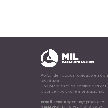
Portal de noticias radicado en C
Rivadavia.
Una propuesta de análisis a la act
alcance nacional e internacional.
Email:
milpatagonias@gmail.com
Teléfono:
+549 (297) 444 4953