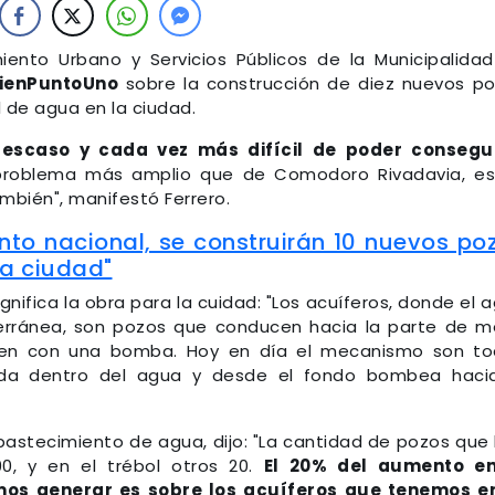
miento Urbano y Servicios Públicos de la Municipalida
ienPuntoUno
sobre la construcción de diez nuevos p
 de agua en la ciudad.
 escaso y cada vez más difícil de poder consegui
 problema más amplio que de Comodoro Rivadavia, e
mbién", manifestó Ferrero.
nto nacional, se construirán 10 nuevos po
la ciudad"
gnifica la obra para la cuidad: "Los acuíferos, donde el 
ránea, son pozos que conducen hacia la parte de m
raen con una bomba. Hoy en día el mecanismo son t
da dentro del agua y desde el fondo bombea hacia
bastecimiento de agua, dijo: "La cantidad de pozos que
0, y en el trébol otros 20.
El 20% del aumento en
os generar es sobre los acuíferos que tenemos en