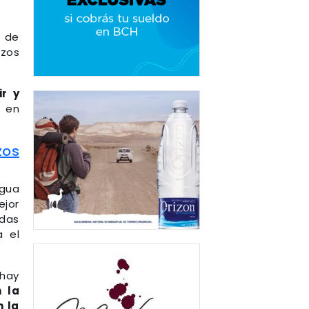
d de
ozos
r y
s en
zos
agua
ejor
odas
 el
 hay
 la
 la