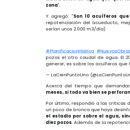
zona
".
Y agregó: "
Son 10 acuíferos que
repotenciación del acueducto, mejo
serían unos 2.000 m3/día)
#PlanificacionHidrica
#NuevasObra
pozos el otro caudal de agua. El 
generar, es sobre los acuíferos que
— LaCienPuntoUno (@LaCienPuntoU
Acerca del tiempo que demandar
meses, si todo va bien se perforan
Por último, respondió a las críticas
un poco de bronca que haya desinfo
el estadio por sobre el agua, si
diez pozos
. Además de la repotenci