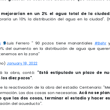
 mejorarían en un 2% el agua total de la ciudad
raría un 10% la distribución del agua en la ciudad". (
s
Luis Ferrero '' 90 pozos tiene manantiales
#Behr
y
20% del aumento en la distribución de agua que quer
 tenemos en la zona''
no)
January 18, 2022
á la obra, contó:
"Está estipulado un plazo de nu
 los diez pozos"
.
 de la reactivación de la obra del estadio Centenario: "M
rmación. Las dos cosas son necesarias.
Acá no se pla
no que las dos cosas, terminar el estadio y hacer e
ación del acueducto".