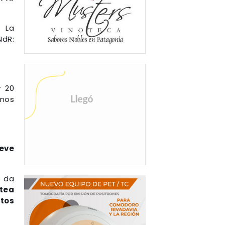
. La
NdR:
 20
emos
eve
e da
ntea
stos