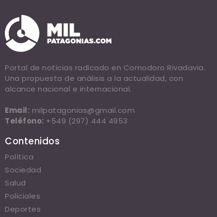
Portal de noticias radicado en Comodoro Rivadavia.
Una propuesta de análisis a la actualidad, con
alcance nacional e internacional.
Email:
milpatagonias@gmail.com
Teléfono:
+549 (297) 444 4953
Contenidos
Política
Sociedad
Salud
Policiales
Deportes