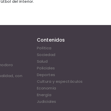
tbol del interior.
Contenidos
Política
Sociedad
Salud
omodoro
Policiales
Deportes
ualidad, con
Cultura y espectáculos
Economía
Energía
Judiciales