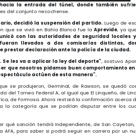
hacia la entrada del túnel, donde también sufrie
tes del conjunto necochense.
rio, decidió la suspensión del partido.
Luego de eso
ón que se vivió en Bahía Blanca fue la
Aprevide
, ya qu
nicó con las autoridades de seguridad locales y
ueran llevados a dos comisarías distintas, do
 prestar declaración ante la policía de la ciudad.
 Se les va a aplicar la ley del deporte"
, sostuvo Apar
ser que nosotros pidamos buen comportamiento en 
l espectáculo actúen de esta manera".
 que se produjeron, Germinal, de Rawson, se quedó co
a del Torneo Federal A, al igual que El Linqueño, de Linc
rica, de Formosa. Ahora restará la confirmación acerca d
a la categoría que se podrían disputar entre los cu
er qué sanción tendrá Independiente, de San Cayetan,
 la AFA, para saber si podrá seguir en carrera por un n