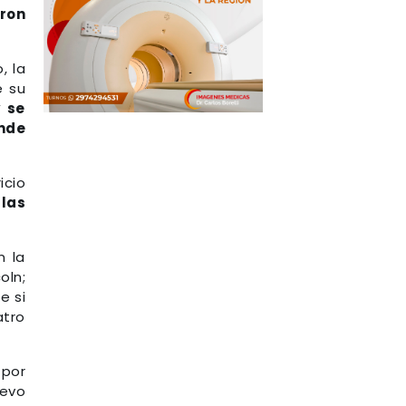
ron
, la
e su
 se
nde
icio
las
n la
oln;
e si
atro
 por
uevo