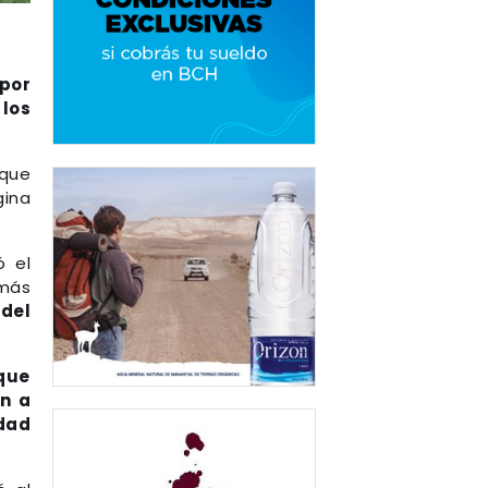
 por
los
 que
gina
ó el
 más
 del
 que
on a
idad