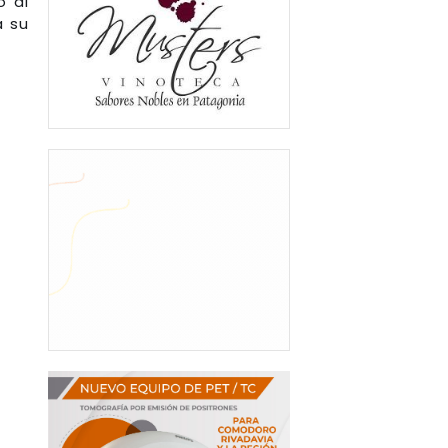
ó al
a su