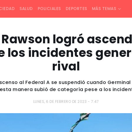
CIEDAD
SALUD
POLICIALES
DEPORTES
MÁS TEMAS
 Rawson logró ascende
e los incidentes gene
rival
l ascenso al Federal A se suspendió cuando Germinal
esta manera subió de categoría pese a los inciden
LUNES, 6 DE FEBRERO DE 2023 - 7:47