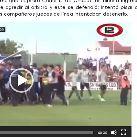
s, que capturó Canal 12 de Chubut, un hincha ingres
 agredir al árbitro y este se defendió: intentó pisar 
 sus compañeros jueces de línea intentaban detenerlo.
00:30