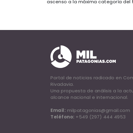
ascenso a la máxima categoría del fú
Portal de noticias radicado en C
Rivadavia.
Una propuesta de análisis a la act
alcance nacional e internacional.
Email:
milpatagonias@gmail.com
Teléfono:
+549 (297) 444 4953