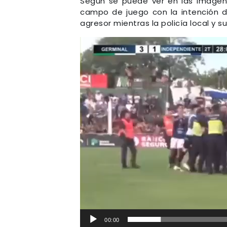
Según se puede ver en las imágene
campo de juego con la intención de
agresor mientras la policía local y
Reproductor
de
video
00:00