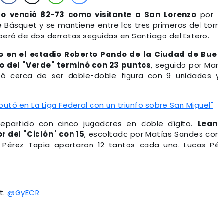
 venció 82-73 como visitante a San Lorenzo
por 
e Básquet y se mantiene entre los tres primeros del tor
uperó de dos derrotas seguidas en Santiago del Estero.
do en el estadio Roberto Pando de la Ciudad de Bu
no del "Verde" terminó con 23 puntos
, seguido por Ma
edó cerca de ser doble-doble figura con 9 unidades 
utó en La Liga Federal con un triunfo sobre San Miguel"
repartido con cinco jugadores en doble dígito.
Lean
 del "Ciclón" con 15
, escoltado por Matías Sandes con
 Pérez Tapia aportaron 12 tantos cada uno. Lucas P
tt.
@GyECR