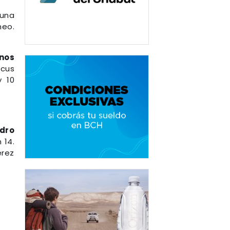
una
neo.
enos
rcus
y 10
dro
 14.
érez