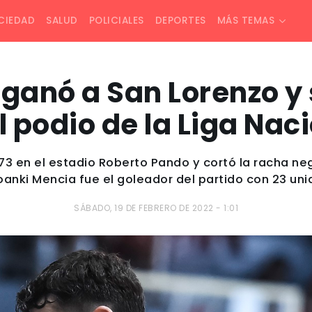
CIEDAD
SALUD
POLICIALES
DEPORTES
MÁS TEMAS
 ganó a San Lorenzo y
l podio de la Liga Nac
-73 en el estadio Roberto Pando y cortó la racha n
Yoanki Mencia fue el goleador del partido con 23 un
SÁBADO, 19 DE FEBRERO DE 2022 - 1:01