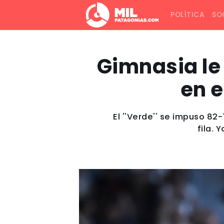
POLÍTICA
SO
Gimnasia le
en e
El ''Verde'' se impuso 82
fila. 