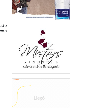
cado
ense