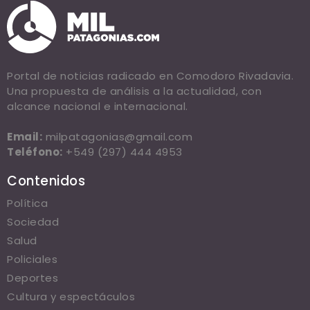
Portal de noticias radicado en Comodoro Rivadavia.
Una propuesta de análisis a la actualidad, con
alcance nacional e internacional.
Email:
milpatagonias@gmail.com
Teléfono:
+549 (297) 444 4953
Contenidos
Política
Sociedad
Salud
Policiales
Deportes
Cultura y espectáculos