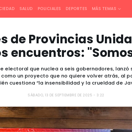
CIEDAD
SALUD
POLICIALES
DEPORTES
MÁS TEMAS
 de Provincias Unid
s encuentros: "Somo
nte electoral que nuclea a seis gobernadores, lanzó
 como un proyecto que no quiere volver atrás, al pa
én cuestiona “la insensibilidad y la crueldad de Javi
SÁBADO, 13 DE SEPTIEMBRE DE 2025 - 3:22