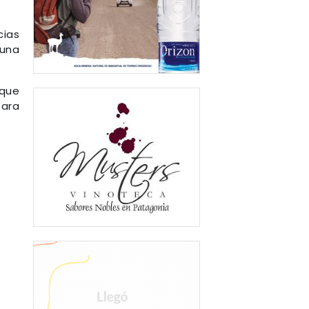
cias
 una
 que
para