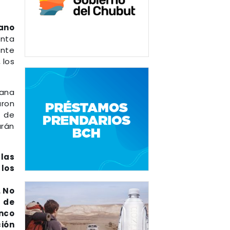
ano
nta
ente
 los
mana
aron
, de
arán
las
 los
. No
 de
nco
ción