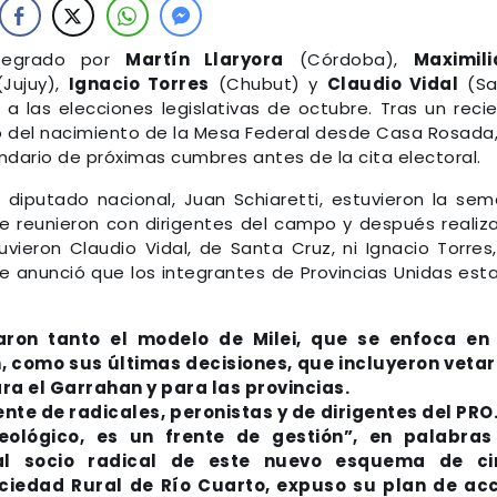
integrado por
Martín Llaryora
(Córdoba),
Maximili
Jujuy),
Ignacio Torres
(Chubut) y
Claudio Vidal
(Sa
a las elecciones legislativas de octubre. Tras un reci
o del nacimiento de la Mesa Federal desde Casa Rosada,
endario de próximas cumbres antes de la cita electoral.
diputado nacional, Juan Schiaretti, estuvieron la se
se reunieron con dirigentes del campo y después realiz
vieron Claudio Vidal, de Santa Cruz, ni Ignacio Torres
e anunció que los integrantes de Provincias Unidas est
aron tanto el modelo de Milei, que se enfoca en 
, como sus últimas decisiones, que incluyeron vetar
ra el Garrahan y para las provincias.
nte de radicales, peronistas y de dirigentes del PRO
eológico, es un frente de gestión”, en palabras
ipal socio radical de este nuevo esquema de ci
ciedad Rural de Río Cuarto, expuso su plan de ac