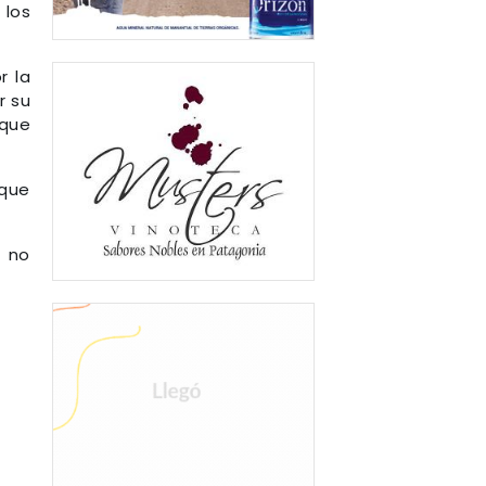
 los
r la
r su
 que
 que
, no