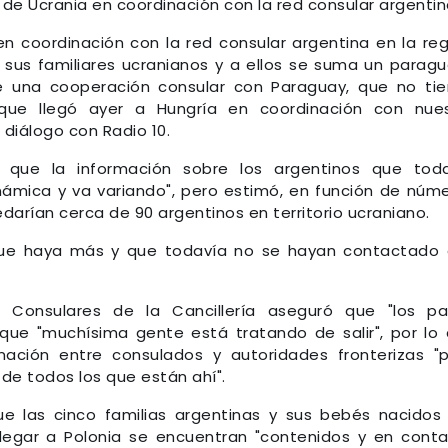
 de Ucrania en coordinación con la red consular argentin
n coordinación con la red consular argentina en la reg
n sus familiares ucranianos y a ellos se suma un parag
e una cooperación consular con Paraguay, que no ti
o que llegó ayer a Hungría en coordinación con nue
 diálogo con Radio 10.
ó que la información sobre los argentinos que tod
ámica y va variando", pero estimó, en función de núm
darían cerca de 90 argentinos en territorio ucraniano.
que haya más y que todavía no se hayan contactado
 Consulares de la Cancillería aseguró que "los p
que "muchísima gente está tratando de salir", por lo
ación entre consulados y autoridades fronterizas "
 de todos los que están ahí".
ue las cinco familias argentinas y sus bebés nacidos
llegar a Polonia se encuentran "contenidos y en cont