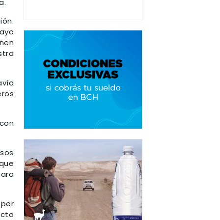
a.
ión.
uayo
enen
stra
avía
eros
 con
asos
 que
para
 por
acto