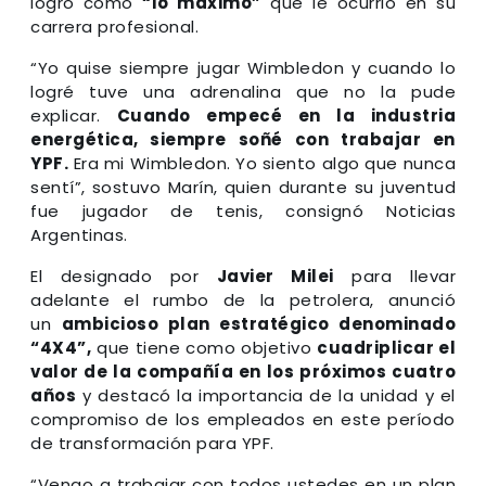
logro como
“lo máximo”
que le ocurrió en su
carrera profesional.
“Yo quise siempre jugar Wimbledon y cuando lo
logré tuve una adrenalina que no la pude
explicar.
Cuando empecé en la industria
energética, siempre soñé con trabajar en
YPF.
Era mi Wimbledon. Yo siento algo que nunca
sentí”, sostuvo Marín, quien durante su juventud
fue jugador de tenis, consignó Noticias
Argentinas.
El designado por
Javier Milei
para llevar
adelante el rumbo de la petrolera, anunció
un
ambicioso plan estratégico denominado
“4X4”,
que tiene como objetivo
cuadriplicar el
valor de la compañía en los próximos cuatro
años
y destacó la importancia de la unidad y el
compromiso de los empleados en este período
de transformación para YPF.
“Vengo a trabajar con todos ustedes en un plan