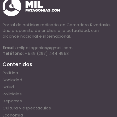
Portal de noticias radicado en Comodoro Rivadavia.
Una propuesta de análisis a la actualidad, con
alcance nacional e internacional.
Email:
milpatagonias@gmail.com
Teléfono:
+549 (297) 444 4953
Contenidos
Política
Sociedad
Salud
Policiales
Deportes
Cultura y espectáculos
Economía