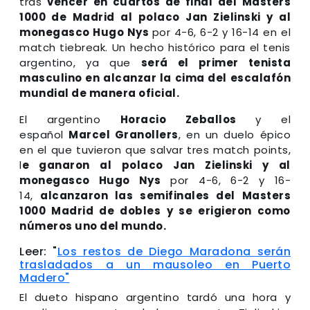
tras
vencer en cuartos de final del Masters
1000 de Madrid al polaco Jan Zielinski y al
monegasco Hugo Nys
por 4-6, 6-2 y 16-14 en el
match tiebreak. Un hecho histórico para el tenis
argentino, ya que
será el primer tenista
masculino en alcanzar la cima del escalafón
mundial de manera oficial.
El argentino
Horacio Zeballos
y el
español
Marcel Granollers
, en un duelo épico
en el que tuvieron que salvar tres match points,
l
e ganaron al polaco Jan Zielinski y al
monegasco Hugo Nys
por 4-6, 6-2 y 16-
14,
alcanzaron las semifinales del Masters
1000 Madrid de dobles y se erigieron como
números uno del mundo.
Leer: "
Los restos de Diego Maradona serán
trasladados a un mausoleo en Puerto
Madero"
El dueto hispano argentino tardó una hora y