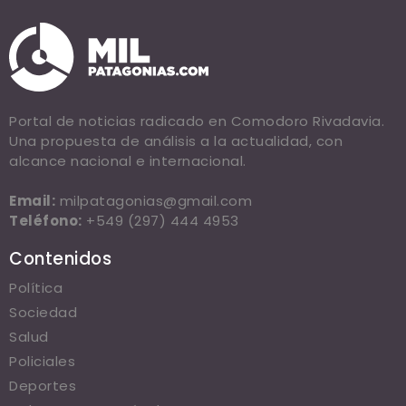
Portal de noticias radicado en Comodoro Rivadavia.
Una propuesta de análisis a la actualidad, con
alcance nacional e internacional.
Email:
milpatagonias@gmail.com
Teléfono:
+549 (297) 444 4953
Contenidos
Política
Sociedad
Salud
Policiales
Deportes