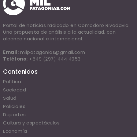
Portal de noticias radicado en Comodoro Rivadavia.
Una propuesta de análisis a la actualidad, con
alcance nacional e internacional.
Email:
milpatagonias@gmail.com
Teléfono:
+549 (297) 444 4953
Contenidos
Política
Sociedad
Salud
Policiales
Deportes
Cultura y espectáculos
Economía