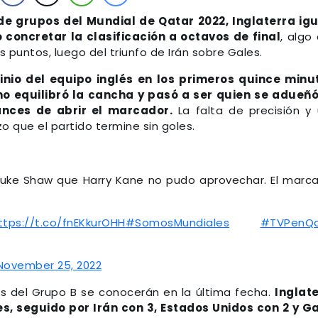
de grupos del Mundial de Qatar 2022, Inglaterra ig
concretar la clasificación a octavos de final
, algo
 puntos, luego del triunfo de Irán sobre Gales.
nio del equipo inglés en los primeros quince minu
o equilibró la cancha y pasó a ser quien se adueñ
ances de abrir el marcador.
La falta de precisión y
o que el partido termine sin goles.
de Luke Shaw que Harry Kane no pudo aprovechar. El marc
ttps://t.co/fnEKkurOHH
#SomosMundiales
#TVPenQa
November 25, 2022
os del Grupo B se conocerán en la última fecha.
Inglat
s, seguido por Irán con 3, Estados Unidos con 2 y G