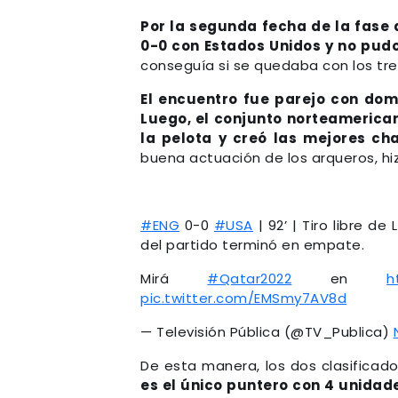
Por la segunda fecha de la fase 
0-0 con Estados Unidos y no pudo 
conseguía si se quedaba con los tres
El encuentro fue parejo con domi
Luego, el conjunto norteamerican
la pelota y creó las mejores ch
buena actuación de los arqueros, hiz
#ENG
0-0
#USA
| 92’ | Tiro libre 
del partido terminó en empate.
Mirá
#Qatar2022
en
h
pic.twitter.com/EMSmy7AV8d
— Televisión Pública (@TV_Publica)
De esta manera, los dos clasificad
es el único puntero con 4 unidade