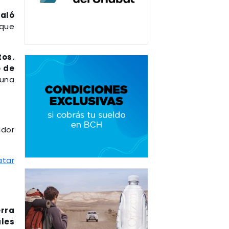
ualó
 que
tos.
ó de
 una
ador
tar
erra
ales