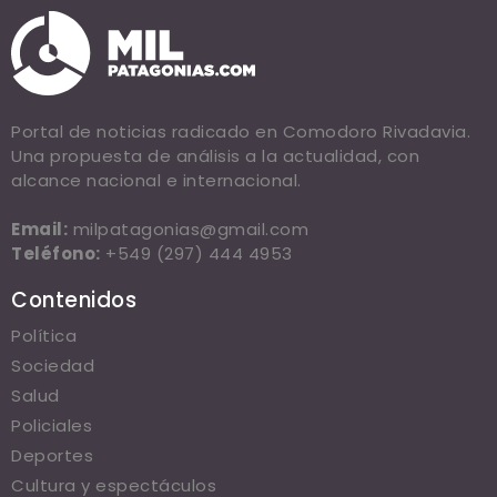
Portal de noticias radicado en Comodoro Rivadavia.
Una propuesta de análisis a la actualidad, con
alcance nacional e internacional.
Email:
milpatagonias@gmail.com
Teléfono:
+549 (297) 444 4953
Contenidos
Política
Sociedad
Salud
Policiales
Deportes
Cultura y espectáculos