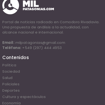
Portal de noticias radicado en Comodoro Rivadavia.
Una propuesta de análisis a la actualidad, con
alcance nacional e internacional.
Email:
milpatagonias@gmail.com
Teléfono:
+549 (297) 444 4953
Contenidos
Política
Sociedad
Salud
Policiales
Deportes
Cultura y espectáculos
Economía