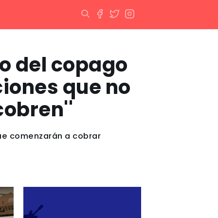
lo del copago
uciones que no
cobren''
 que comenzarán a cobrar