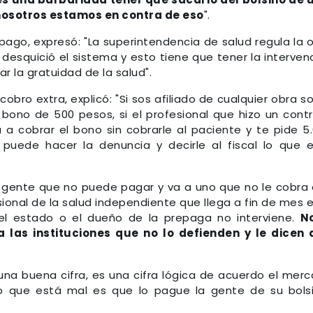
, nosotros estamos en contra de eso
".
pago, expresó: "La superintendencia de salud regula la 
n desquició el sistema y esto tiene que tener la interven
ar la gratuidad de la salud".
cobro extra, explicó: "Si sos afiliado de cualquier obra so
 bono de 500 pesos, si el profesional que hizo un cont
 a cobrar el bono sin cobrarle al paciente y te pide 5
puede hacer la denuncia y decirle al fiscal lo que 
y gente que no puede pagar y va a uno que no le cobra 
ional de la salud independiente que llega a fin de mes e
el estado o el dueño de la prepaga no interviene.
N
 a las instituciones que no lo defienden y le dicen
 una buena cifra, es una cifra lógica de acuerdo el mer
lo que está mal es que lo pague la gente de su bolsil