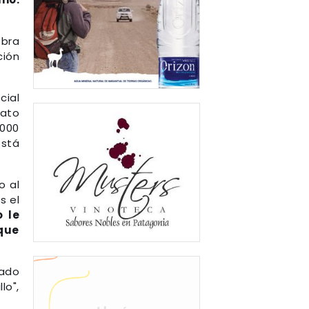
obra
ción
cial
rato
.000
está
o al
s el
o le
 que
cado
lo",