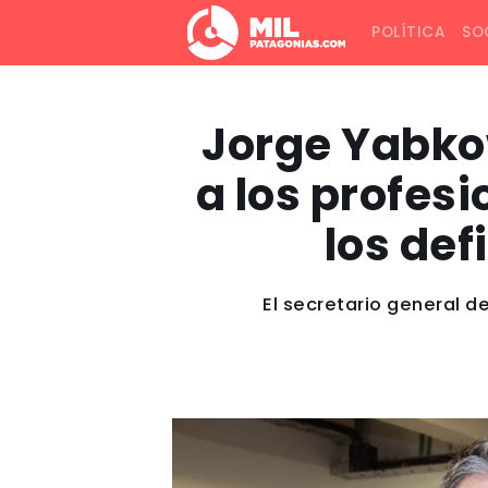
POLÍTICA
SO
Jorge Yabkow
a los profesi
los def
El secretario general d