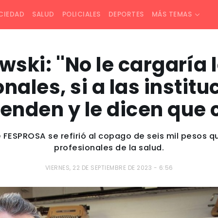
CIEDAD
SALUD
POLICIALES
DEPORTES
MÁS TEMAS
ski: ''No le cargaría 
onales, si a las instit
ienden y le dicen que 
e FESPROSA se refirió al copago de seis mil pesos
profesionales de la salud.
VIERNES, 22 DE SEPTIEMBRE DE 2023 - 6:56