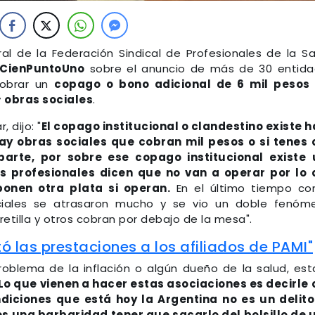
ral de la Federación Sindical de Profesionales de la Sa
aCienPuntoUno
sobre el anuncio de más de 30 entid
cobrar un
copago o bono adicional de 6 mil pesos
y
obras sociales
.
 dijo: "
El copago institucional o clandestino existe 
ay obras sociales que cobran mil pesos o si tenes
arte, por sobre ese copago institucional existe 
s profesionales dicen que no van a operar por lo
ponen otra plata si operan.
En el último tiempo co
ciales se atrasaron mucho y se vio un doble fenóm
etilla y otros cobran por debajo de la mesa".
ó las prestaciones a los afiliados de PAMI"
problema de la inflación o algún dueño de la salud, es
Lo que vienen a hacer estas asociaciones es decirle
ndiciones que está hoy la Argentina no es un delito
 es una barbaridad tener que sacarlo del bolsillo de 