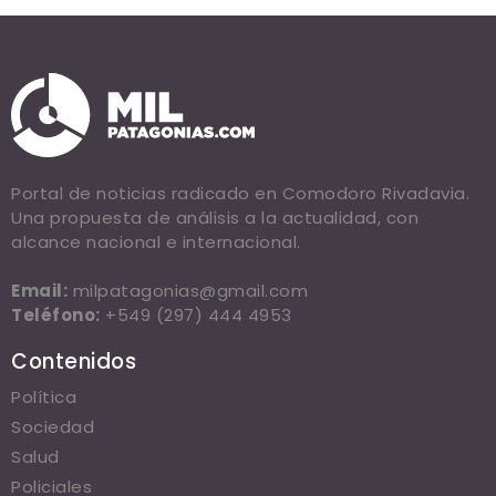
Portal de noticias radicado en Comodoro Rivadavia.
Una propuesta de análisis a la actualidad, con
alcance nacional e internacional.
Email:
milpatagonias@gmail.com
Teléfono:
+549 (297) 444 4953
Contenidos
Política
Sociedad
Salud
Policiales