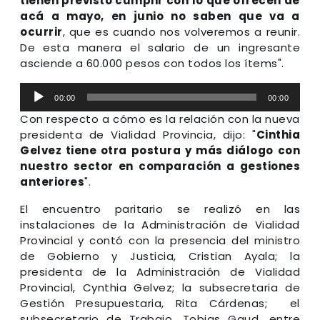
tienen previsto cumplir con lo que ofrecen de
acá a mayo, en junio no saben que va a
ocurrir
, que es cuando nos volveremos a reunir.
De esta manera el salario de un ingresante
asciende a 60.000 pesos con todos los ítems".
Reproductor
00:00
00:00
de
Con respecto a cómo es la relación con la nueva
audio
presidenta de Vialidad Provincia, dijo: "
Cinthia
Gelvez tiene otra postura y más diálogo con
nuestro sector en comparación a gestiones
anteriores
".
El encuentro paritario se realizó en las
instalaciones de la Administración de Vialidad
Provincial y contó con la presencia del ministro
de Gobierno y Justicia, Cristian Ayala; la
presidenta de la Administración de Vialidad
Provincial, Cynthia Gelvez; la subsecretaria de
Gestión Presupuestaria, Rita Cárdenas; el
subsecretario de Trabajo, Tobias Gaud, entre