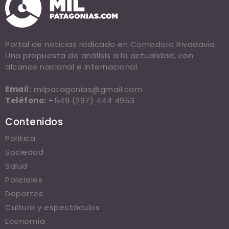
Portal de noticias radicado en Comodoro Rivadavia.
Una propuesta de análisis a la actualidad, con
alcance nacional e internacional.
Email:
milpatagonias@gmail.com
Teléfono:
+549 (297) 444 4953
Contenidos
Política
Sociedad
Salud
Policiales
Deportes
Cultura y espectáculos
Economía