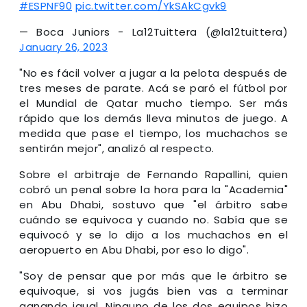
#ESPNF90
pic.twitter.com/YkSAkCgvk9
— Boca Juniors - La12Tuittera (@la12tuittera)
January 26, 2023
"No es fácil volver a jugar a la pelota después de
tres meses de parate. Acá se paró el fútbol por
el Mundial de Qatar mucho tiempo. Ser más
rápido que los demás lleva minutos de juego. A
medida que pase el tiempo, los muchachos se
sentirán mejor", analizó al respecto.
Sobre el arbitraje de Fernando Rapallini, quien
cobró un penal sobre la hora para la "Academia"
en Abu Dhabi, sostuvo que "el árbitro sabe
cuándo se equivoca y cuando no. Sabía que se
equivocó y se lo dijo a los muchachos en el
aeropuerto en Abu Dhabi, por eso lo digo".
"Soy de pensar que por más que le árbitro se
equivoque, si vos jugás bien vas a terminar
ganando igual. Ninguno de los dos equipos hizo