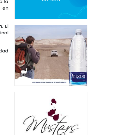
a la
C
en
h.
El
inal
idad