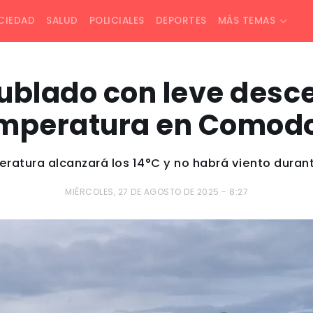
CIEDAD
SALUD
POLICIALES
DEPORTES
MÁS TEMAS
ublado con leve desce
mperatura en Comod
ratura alcanzará los 14°C y no habrá viento durant
MIÉRCOLES, 27 DE AGOSTO DE 2025 - 8:27