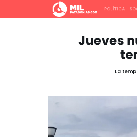
POLÍTICA
SO
Jueves n
te
La tempe