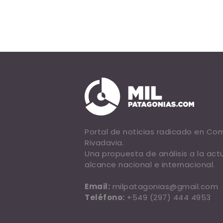
Portal de noticias radicado en C
Rivadavia.
Una propuesta de análisis a la act
alcance nacional e internacional.
Email:
milpatagonias@gmail.com
Teléfono:
+549 (297) 444 4953