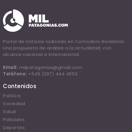
Portal de noticias radicado en Comodoro Rivadavia.
Una propuesta de análisis a la actualidad, con
alcance nacional e internacional.
Email:
milpatagonias@gmail.com
Teléfono:
+549 (297) 444 4953
Contenidos
Política
Sociedad
Salud
Policiales
Deportes