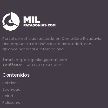
Portal de noticias radicado en Comodoro Rivadavia.
Una propuesta de análisis a la actualidad, con
alcance nacional e internacional.
Email:
milpatagonias@gmail.com
Teléfono:
+549 (297) 444 4953
Contenidos
Política
Sociedad
Salud
Policiales