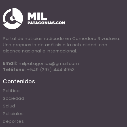
Portal de noticias radicado en Comodoro Rivadavia.
Una propuesta de análisis a la actualidad, con
alcance nacional e internacional.
Email:
milpatagonias@gmail.com
Teléfono:
+549 (297) 444 4953
Contenidos
Política
Sociedad
Salud
Policiales
Deportes