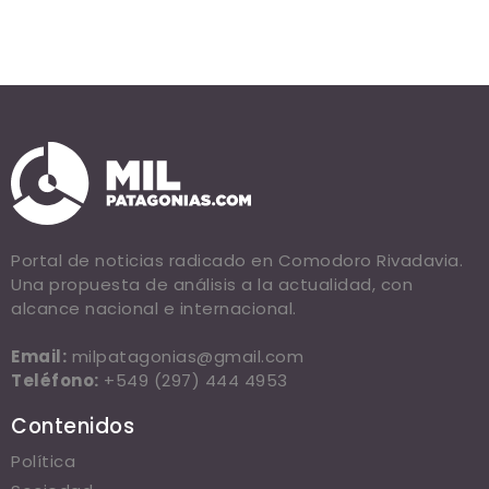
Portal de noticias radicado en Comodoro Rivadavia.
Una propuesta de análisis a la actualidad, con
alcance nacional e internacional.
Email:
milpatagonias@gmail.com
Teléfono:
+549 (297) 444 4953
Contenidos
Política