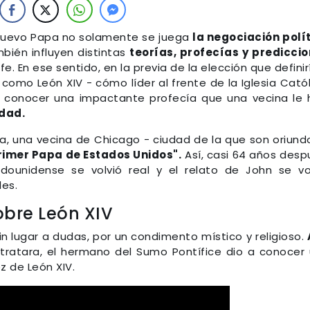
 nuevo Papa no solamente se juega
la negociación polí
bién influyen distintas
teorías, profecías y predicci
fe. En ese sentido, en la previa de la elección que definir
como León XIV - cómo líder al frente de la Iglesia Catól
 conocer una impactante profecía que una vecina le 
edad.
, una vecina de Chicago - ciudad de la que son oriund
primer Papa de Estados Unidos".
Así, casi 64 años desp
dounidense se volvió real y el relato de John se vo
les.
obre León XIV
n lugar a dudas, por un condimento místico y religioso.
tratara, el hermano del Sumo Pontífice dio a conocer
ez de León XIV.