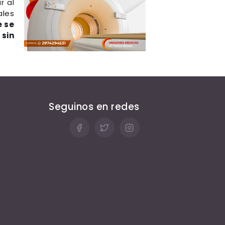
r al
ales
e se
 sin
Seguinos en redes