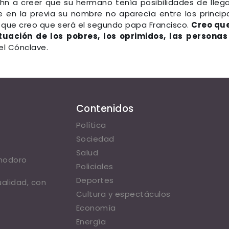
hn a creer que su hermano tenía posibilidades de llega
 en la previa su nombre no aparecía entre los princip
que creo que será el segundo papa Francisco.
Creo qu
tuación de los pobres, los oprimidos, las personas
el Cónclave.
Contenidos
Política
Sociedad
Salud
omodoro
Policiales
Deportes
ualidad, con
Cultura y espectáculos
Economía
Energía