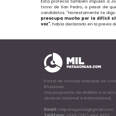
Esta profecía también impulsó a Jo
trono de San Pedro, a pesar de que
candidatos. "Honestamente te digo 
preocupa mucho por la difícil si
voz"
, había declarado en la previa d
Portal de noticias radicado en C
Rivadavia.
Una propuesta de análisis a la act
alcance nacional e internacional.
Email:
milpatagonias@gmail.com
Teléfono:
+549 (297) 444 4953