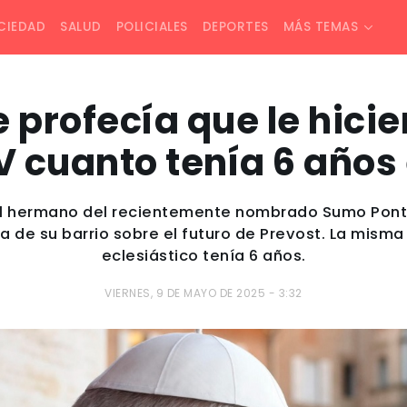
CIEDAD
SALUD
POLICIALES
DEPORTES
MÁS TEMAS
e profecía que le hici
V cuanto tenía 6 años
el hermano del recientemente nombrado Sumo Pontí
a de su barrio sobre el futuro de Prevost. La mism
eclesiástico tenía 6 años.
VIERNES, 9 DE MAYO DE 2025 - 3:32