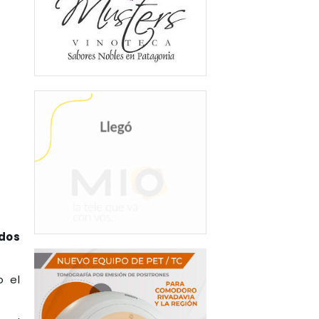
ados
o el