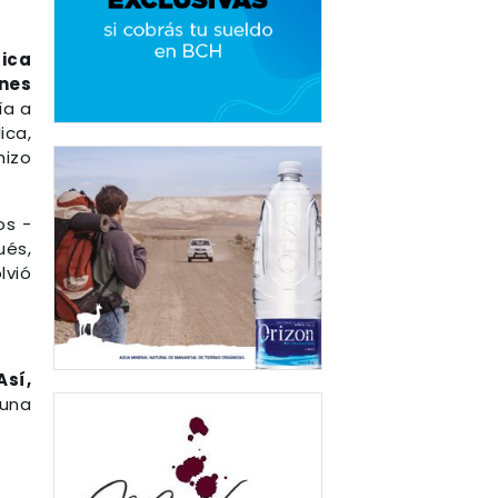
tica
ones
ía a
ica,
hizo
os -
ués,
lvió
Así,
 una