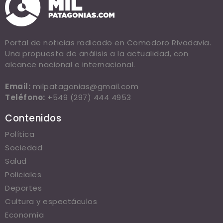
Portal de noticias radicado en Comodoro Rivadavia.
Una propuesta de análisis a la actualidad, con
alcance nacional e internacional.
Email:
milpatagonias@gmail.com
Teléfono:
+549 (297) 444 4953
Contenidos
Política
Sociedad
Salud
Policiales
Deportes
Cultura y espectáculos
Economía