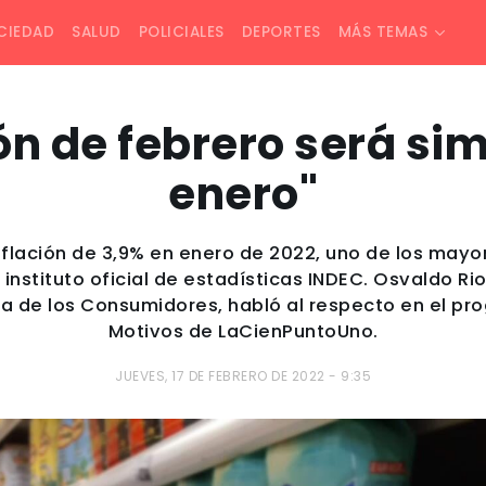
CIEDAD
SALUD
POLICIALES
DEPORTES
MÁS TEMAS
ón de febrero será sim
enero"
nflación de 3,9% en enero de 2022, uno de los mayor
 instituto oficial de estadísticas INDEC. Osvaldo R
a de los Consumidores, habló al respecto en el pr
Motivos de LaCienPuntoUno.
JUEVES, 17 DE FEBRERO DE 2022 - 9:35