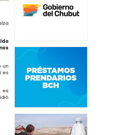
alza
ldo
 nos
s un
í es
, es
idió