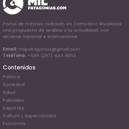
Portal de noticias radicado en Comodoro Rivadavia.
Una propuesta de análisis a la actualidad, con
alcance nacional e internacional.
Email:
milpatagonias@gmail.com
Teléfono:
+549 (297) 444 4953
Contenidos
Política
Sociedad
Salud
Policiales
Deportes
Cultura y espectáculos
Economía