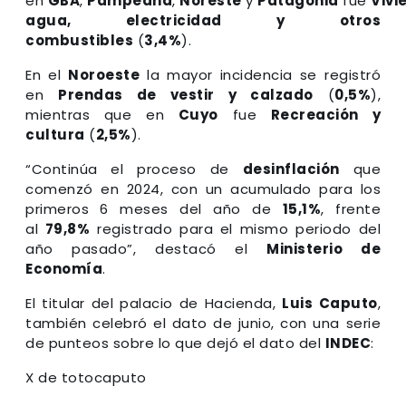
en
GBA
,
Pampeana
,
Noreste
y
Patagonia
fue
Vivi
agua, electricidad y otros
combustibles
(
3,4%
).
En el
Noroeste
la mayor incidencia se registró
en
Prendas de vestir y calzado
(
0,5%
),
mientras que en
Cuyo
fue
Recreación y
cultura
(
2,5%
).
“Continúa el proceso de
desinflación
que
comenzó en 2024, con un acumulado para los
primeros 6 meses del año de
15,1%
, frente
al
79,8%
registrado para el mismo periodo del
año pasado”, destacó el
Ministerio de
Economía
.
El titular del palacio de Hacienda,
Luis Caputo
,
también celebró el dato de junio, con una serie
de punteos sobre lo que dejó el dato del
INDEC
:
X de totocaputo