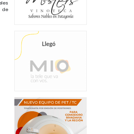
ales
s de