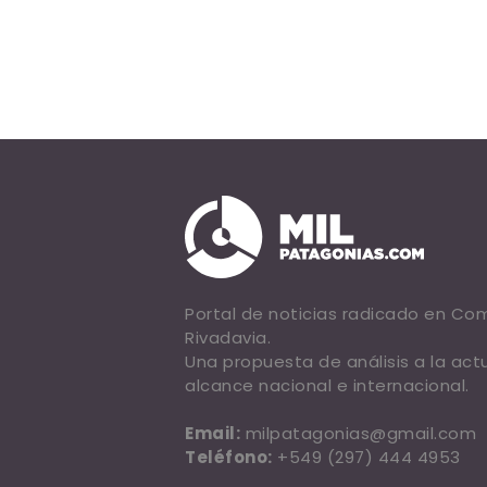
Portal de noticias radicado en C
Rivadavia.
Una propuesta de análisis a la act
alcance nacional e internacional.
Email:
milpatagonias@gmail.com
Teléfono:
+549 (297) 444 4953