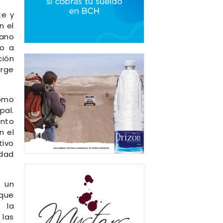
te y
n el
bano
to a
ción
orge
como
pal.
ento
n el
tivo
edad
r un
 que
 la
 las