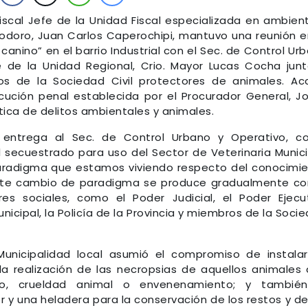
iscal Jefe de la Unidad Fiscal especializada en ambien
odoro, Juan Carlos Caperochipi, mantuvo una reunión e
anino” en el barrio Industrial con el Sec. de Control Ur
e de la Unidad Regional, Crio. Mayor Lucas Cocha jun
os de la Sociedad Civil protectores de animales. Ac
ución penal establecida por el Procurador General, J
tica de delitos ambientales y animales.
o entrega al Sec. de Control Urbano y Operativo, 
il secuestrado para uso del Sector de Veterinaria Munici
paradigma que estamos viviendo respecto del conocimi
Este cambio de paradigma se produce gradualmente co
res sociales, como el Poder Judicial, el Poder Ejecu
unicipal, la Policía de la Provincia y miembros de la Soci
unicipalidad local asumió el compromiso de instala
a realización de las necropsias de aquellos animales
to, crueldad animal o envenenamiento; y también
r y una heladera para la conservación de los restos y de