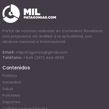
Portal de noticias radicado en Comodoro Rivadavia.
Una propuesta de análisis a la actualidad, con
alcance nacional e internacional.
Email:
milpatagonias@gmail.com
Teléfono:
+549 (297) 444 4953
Contenidos
Política
Sociedad
Salud
Policiales
Deportes
Cultura y espectáculos