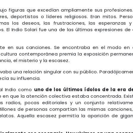
ujo figuras que excedían ampliamente sus profesiones
es, deportistas o líderes religiosos. Eran mitos. Pers
s los deseos, las frustraciones, las esperanzas y
s. El Indio Solari fue una de las últimas expresiones de
ente en sus canciones. Se encontraba en el modo en
a cultura contemporánea premia la exposición permane
ancia, el misterio y la escasez.
vaba una relación singular con su público. Paradójicame
ía su influencia.
 al Indio como
uno de los últimos ídolos de la era d
o en que la atención colectiva estaba concentrada. Exis
s radios, pocas editoriales y un conjunto relativam
 Millones de personas compartían las mismas canciones,
atos. Aquella escasez permitía la aparición de giga