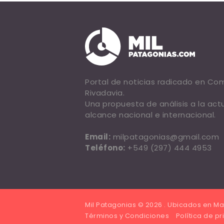
Portal de noticias radicado en C
Rivadavia.
Una propuesta de análisis a la act
alcance nacional e internacional.
Email:
milpatagonias@gmail.com
Teléfono:
+549 (297) 444 4953
Mil Patagonias © 2026 . Ubicados en Ma
Términos y Condiciones
Política de p