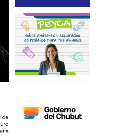
a de
gura
sura