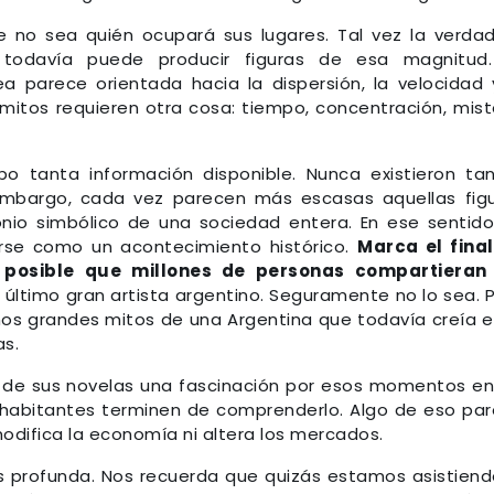
 no sea quién ocupará sus lugares. Tal vez la verda
todavía puede producir figuras de esa magnitud.
a parece orientada hacia la dispersión, la velocidad 
s mitos requieren otra cosa: tiempo, concentración, mist
o tanta información disponible. Nunca existieron ta
n embargo, cada vez parecen más escasas aquellas fig
nio simbólico de una sociedad entera. En ese sentid
se como un acontecimiento histórico.
Marca el fina
 posible que millones de personas compartieran 
 último gran artista argentino. Seguramente no lo sea. 
mos grandes mitos de una Argentina que todavía creía e
as.
de sus novelas una fascinación por esos momentos en
habitantes terminen de comprenderlo. Algo de eso pa
 modifica la economía ni altera los mercados.
 profunda. Nos recuerda que quizás estamos asistiend