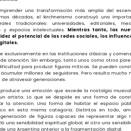
omprender una transformación más amplia del escen
ltimas décadas, el kirchnerismo construyó una import
ales tradicionales: universidades, editoriales, med
y espacios intelectuales.
Mientras tanto, las nue
ez el potencial de las redes sociales, los influenc
gitales.
rse exclusivamente en las instituciones clásicas y comen
os de atención. Sin embargo, tanto unos como otros par
ificultad para producir figuras míticas. Se pueden const
 acumular millones de seguidores. Pero resulta mucho
 de atravesar generaciones.
o produce una emoción que excede la nostalgia musical
n artista. Lo que se despide es una forma de const
r la atención. Una forma de habitar el espacio públ
sco en esta misma categoría. Distintos en todo, a
generación de figuras capaces de representar algo
 una sensibilidad espiritual global; el otro una sensibil
 de una Argentina anterior a la fragmentación digital.