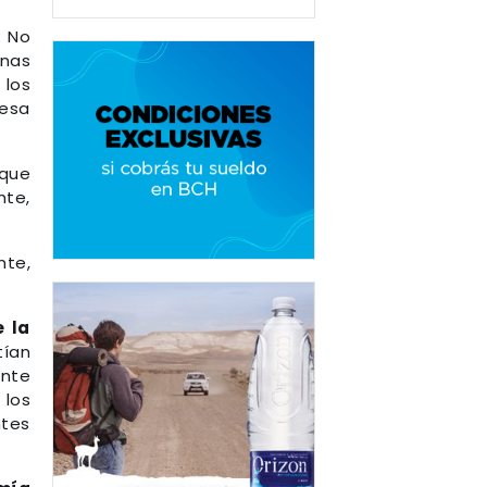
. No
onas
 los
 esa
 que
nte,
nte,
e la
tían
ente
 los
ntes