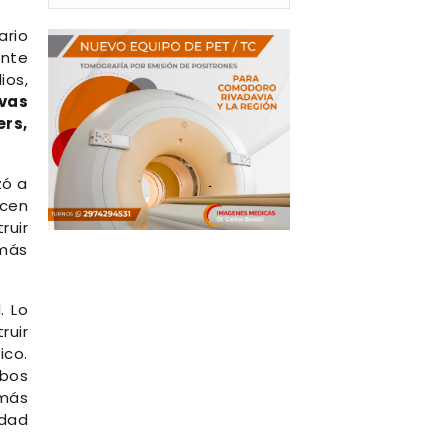
ario
ante
ios,
vas
ers,
zó a
ecen
ruir
 más
. Lo
ruir
ico.
mbos
 más
idad