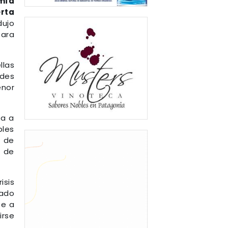
omía
erta
dujo
para
llas
ades
enor
ía a
ples
s de
o de
isis
ado
te a
irse