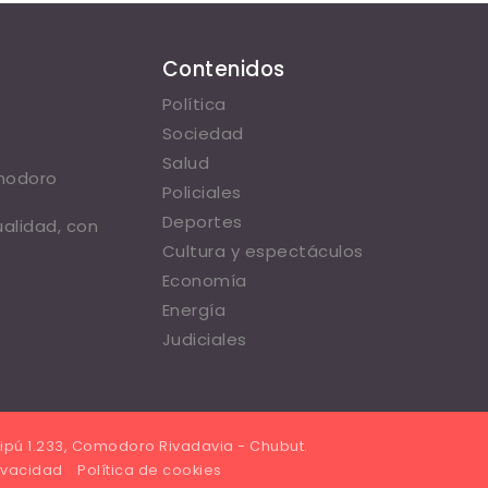
Contenidos
Política
Sociedad
Salud
omodoro
Policiales
Deportes
ualidad, con
Cultura y espectáculos
Economía
Energía
Judiciales
ipú 1.233, Comodoro Rivadavia - Chubut.
rivacidad
Política de cookies