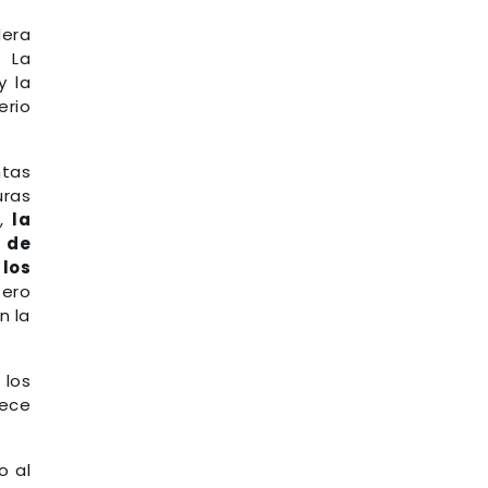
dera
 La
y la
erio
ntas
uras
o,
la
l de
los
Pero
n la
 los
rece
o al