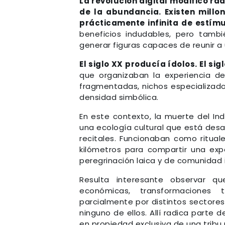
La revolución digital modificó r
de la abundancia. Existen millo
prácticamente infinita de estímu
beneficios indudables, pero tambi
generar figuras capaces de reunir 
El siglo XX producía ídolos. El si
que organizaban la experiencia 
fragmentadas, nichos especializad
densidad simbólica.
En este contexto, la muerte del Ind
una ecología cultural que está desa
recitales. Funcionaban como ritual
kilómetros para compartir una expe
peregrinación laica y de comunidad
Resulta interesante observar qu
económicas, transformaciones 
parcialmente por distintos sectore
ninguno de ellos. Allí radica parte 
en propiedad exclusiva de una tribu p