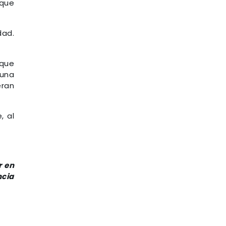
 que
dad.
rque
una
eran
, al
r en
ncia