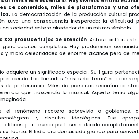
adicalmente ese escenario. Hoy vivimos en una econ
nes de contenidos, miles de plataformas y una of
los.
La democratización de la producción cultural pro
én tuvo una consecuencia inesperada: la dificultad 
a una sociedad entera alrededor de un mismo símbolo.
glo XXI produce flujos de atención
. Antes existían estre
de generaciones completas. Hoy predominan comunid
os y micro celebridades de enorme alcance pero de m
io adquiere un significado especial. Su figura pertenec
pareciendo. Las llamadas “misas ricoteras” no eran sim
es de pertenencia. Miles de personas recorrían ciento
riencia que trascendía lo musical. Aquello tenía alg
 imaginada.
e el fenómeno ricotero sobrevivió a gobiernos, cr
tecnológicas y disputas ideológicas. Fue apropi
s políticos, pero nunca pudo ser reducido completamen
de su fuerza. El Indio era demasiado grande para convert
olítica.