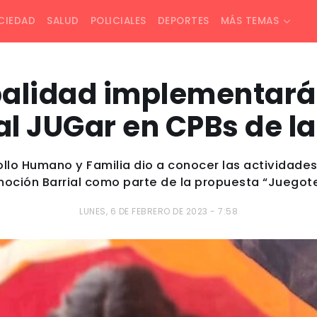
CIEDAD
SALUD
POLICIALES
DEPORTES
MÁS TEMAS
palidad implementar
l JUGar en CPBs de l
ollo Humano y Familia dio a conocer las actividades
moción Barrial como parte de la propuesta “Juegot
LUNES, 6 DE FEBRERO DE 2023 - 7:58