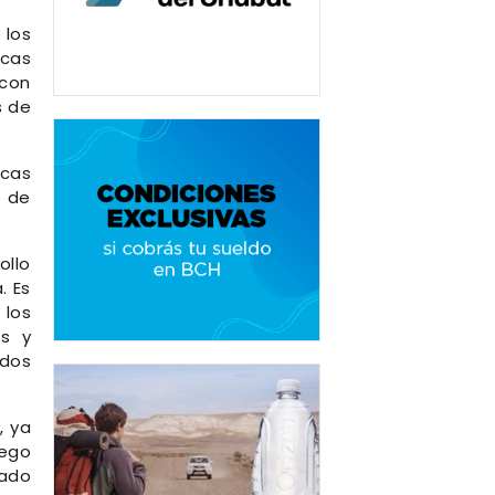
 los
ecas
 con
s de
ecas
l de
ollo
. Es
 los
os y
odos
, ya
uego
dado