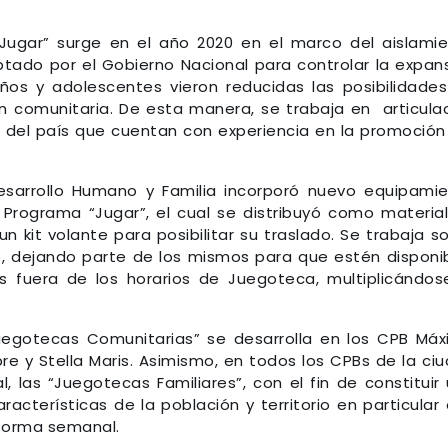
Jugar” surge en el año 2020 en el marco del aislami
optado por el Gobierno Nacional para controlar la expan
iños y adolescentes vieron reducidas las posibilidade
ón comunitaria. De esta manera, se trabaja en articula
s del país que cuentan con experiencia en la promoción
esarrollo Humano y Familia incorporó nuevo equipami
Programa “Jugar”, el cual se distribuyó como materia
n kit volante para posibilitar su traslado. Se trabaja s
, dejando parte de los mismos para que estén disponi
 fuera de los horarios de Juegoteca, multiplicándos
Juegotecas Comunitarias” se desarrolla en los CPB Má
bre y Stella Maris. Asimismo, en todos los CPBs de la ci
 las “Juegotecas Familiares”, con el fin de constituir
acterísticas de la población y territorio en particular
forma semanal.