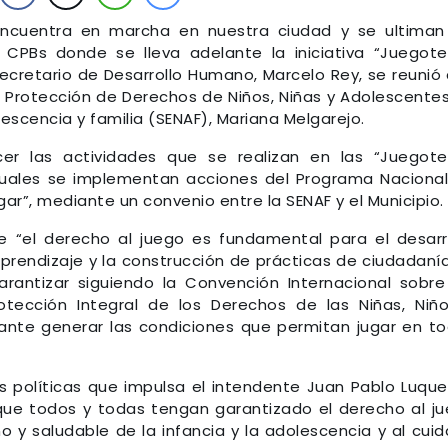
encuentra en marcha en nuestra ciudad y se ultiman
s CPBs donde se lleva adelante la iniciativa “Juegot
secretario de Desarrollo Humano, Marcelo Rey, se reunió
e Protección de Derechos de Niños, Niñas y Adolescente
lescencia y familia (SENAF), Mariana Melgarejo.
er las actividades que se realizan en las “Juegot
cuales se implementan acciones del Programa Naciona
ar”, mediante un convenio entre la SENAF y el Municipio.
e “el derecho al juego es fundamental para el desarr
aprendizaje y la construcción de prácticas de ciudadanía
antizar siguiendo la Convención Internacional sobre
otección Integral de los Derechos de las Niñas, Niñ
ante generar las condiciones que permitan jugar en t
s políticas que impulsa el intendente Juan Pablo Luque
que todos y todas tengan garantizado el derecho al j
no y saludable de la infancia y la adolescencia y al cui