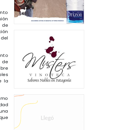
ento
sión
s de
ción
 del
ento
l de
obre
bles
e la
ximo
udad
 una
 que