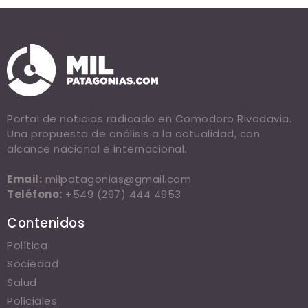
Portal de noticias radicado en Comodoro Rivadavia.
Una propuesta de análisis a la actualidad, con
alcance nacional e internacional.
Email:
milpatagonias@gmail.com
Teléfono:
+549 (297) 444 4953
Contenidos
Política
Sociedad
Salud
Policiales