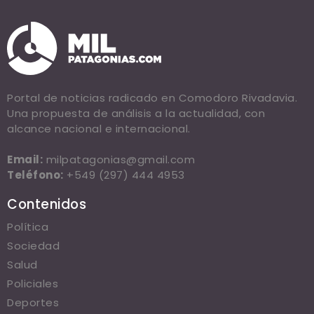
Portal de noticias radicado en Comodoro Rivadavia.
Una propuesta de análisis a la actualidad, con
alcance nacional e internacional.
Email:
milpatagonias@gmail.com
Teléfono:
+549 (297) 444 4953
Contenidos
Política
Sociedad
Salud
Policiales
Deportes