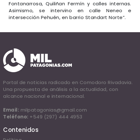
Fontanarrosa, Quiliñan Fermín y calles internas.
Asimismo, se intervino en calle Neneo e
intersección Pehuén, en barrio Standart Norte”.
Portal de noticias radicado en Comodoro Rivadavia.
Una propuesta de análisis a la actualidad, con
alcance nacional e internacional.
Email:
milpatagonias@gmail.com
Teléfono:
+549 (297) 444 4953
Contenidos
Política