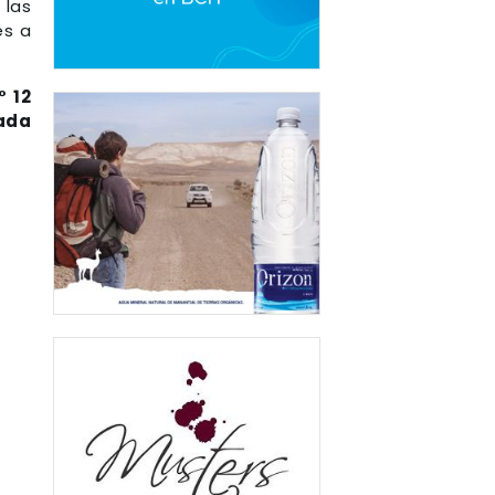
 las
es a
° 12
zada