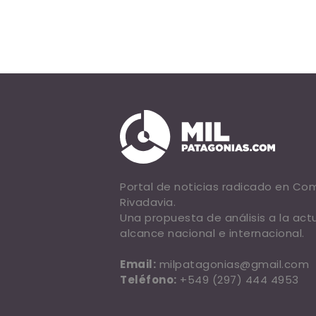
Portal de noticias radicado en C
Rivadavia.
Una propuesta de análisis a la act
alcance nacional e internacional.
Email:
milpatagonias@gmail.com
Teléfono:
+549 (297) 444 4953