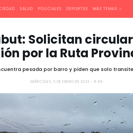
CIEDAD
SALUD
POLICIALES
DEPORTES
MÁS TEMAS
but: Solicitan circul
ón por la Ruta Provinc
ncuentra pesada por barro y piden que solo transite
MIÉRCOLES, 11 DE ENERO DE 2023 - 8:49