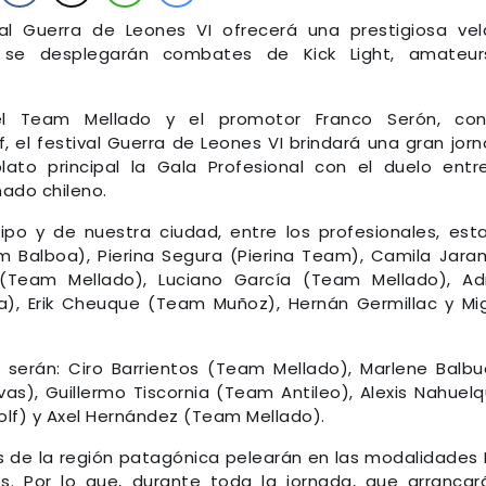
val Guerra de Leones VI ofrecerá una prestigiosa ve
, se desplegarán combates de Kick Light, amateur
el Team Mellado y el promotor Franco Serón, con
 el festival Guerra de Leones VI brindará una gran jor
ato principal la Gala Profesional con el duelo entr
ado chileno.
po y de nuestra ciudad, entre los profesionales, est
Balboa), Pierina Segura (Pierina Team), Camila Jaram
(Team Mellado), Luciano García (Team Mellado), Ad
era), Erik Cheuque (Team Muñoz), Hernán Germillac y Mi
s serán: Ciro Barrientos (Team Mellado), Marlene Balb
as), Guillermo Tiscornia (Team Antileo), Alexis Nahuel
olf) y Axel Hernández (Team Mellado).
s de la región patagónica pelearán en las modalidades 
s. Por lo que, durante toda la jornada, que arrancar