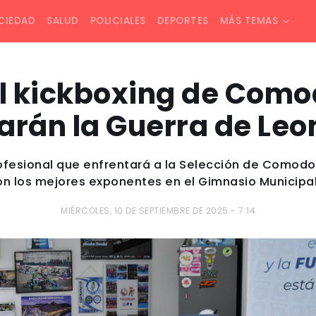
CIEDAD
SALUD
POLICIALES
DEPORTES
MÁS TEMAS
l kickboxing de Como
rán la Guerra de Leo
rofesional que enfrentará a la Selección de Comodor
on los mejores exponentes en el Gimnasio Municipal 
MIÉRCOLES, 10 DE SEPTIEMBRE DE 2025 - 7:14