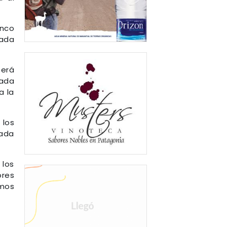
anco
lada
Será
ada
a la
 los
nada
 los
ores
amos