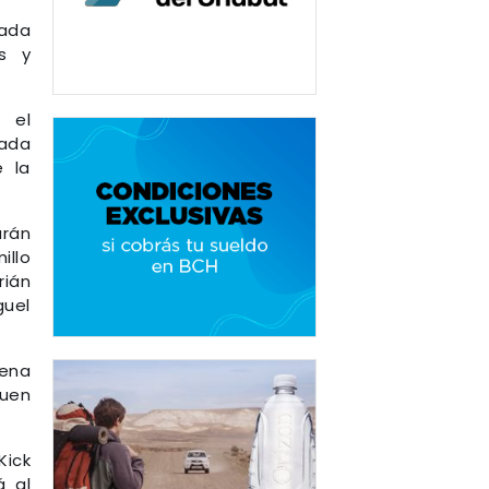
lada
s y
 el
nada
e la
arán
illo
rián
guel
uena
quen
Kick
á al