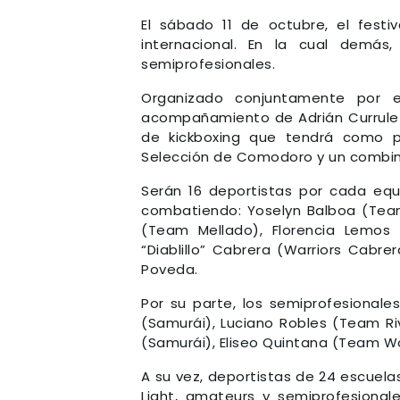
El sábado 11 de octubre, el festi
internacional. En la cual demás
semiprofesionales.
Organizado conjuntamente por 
acompañamiento de Adrián Currulef,
de kickboxing que tendrá como pl
Selección de Comodoro y un combin
Serán 16 deportistas por cada equi
combatiendo: Yoselyn Balboa (Team 
(Team Mellado), Florencia Lemos 
“Diablillo” Cabrera (Warriors Cabr
Poveda.
Por su parte, los semiprofesionale
(Samurái), Luciano Robles (Team Riv
(Samurái), Eliseo Quintana (Team W
A su vez, deportistas de 24 escuela
Light, amateurs y semiprofesionale