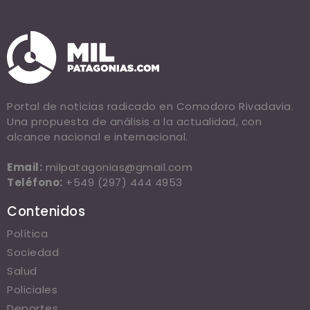
Portal de noticias radicado en Comodoro Rivadavia.
Una propuesta de análisis a la actualidad, con
alcance nacional e internacional.
Email:
milpatagonias@gmail.com
Teléfono:
+549 (297) 444 4953
Contenidos
Política
Sociedad
Salud
Policiales
Deportes