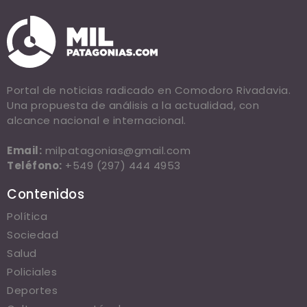
Portal de noticias radicado en Comodoro Rivadavia.
Una propuesta de análisis a la actualidad, con
alcance nacional e internacional.
Email:
milpatagonias@gmail.com
Teléfono:
+549 (297) 444 4953
Contenidos
Política
Sociedad
Salud
Policiales
Deportes