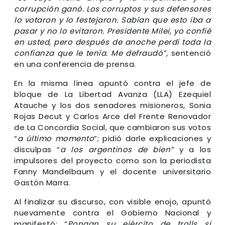
corrupción ganó. Los corruptos y sus defensores
lo votaron y lo festejaron. Sabían que esto iba a
pasar y no lo evitaron. Presidente Milei, yo confié
en usted, pero después de anoche perdí toda la
confianza que le tenía. Me defraudó”,
sentenció
en una conferencia de prensa.
En la misma línea apuntó contra el jefe de
bloque de La Libertad Avanza (LLA) Ezequiel
Atauche y los dos senadores misioneros, Sonia
Rojas Decut y Carlos Arce del Frente Renovador
de La Concordia Social, que cambiaron sus votos
“
a último momento
”; pidió darle explicaciones y
disculpas “
a los argentinos de bien”
y a los
impulsores del proyecto como son la periodista
Fanny Mandelbaum y el docente universitario
Gastón Marra.
Al finalizar su discurso, con visible enojo, apuntó
nuevamente contra el Gobierno Nacional y
manifestó: “
Pongan su ejército de trolls si