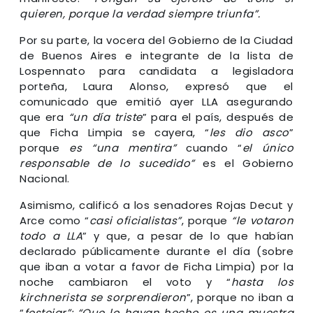
quieren, porque la verdad siempre triunfa”.
Por su parte, la vocera del Gobierno de la Ciudad
de Buenos Aires e integrante de la lista de
Lospennato para candidata a legisladora
porteña, Laura Alonso, expresó que el
comunicado que emitió ayer LLA asegurando
que era
“un día triste
” para el país, después de
que Ficha Limpia se cayera, “
les dio asco
”
porque
es “una mentira”
cuando “
el único
responsable de lo sucedido”
es el Gobierno
Nacional.
Asimismo, calificó a los senadores Rojas Decut y
Arce como “
casi oficialistas”
, porque
“le votaron
todo a LLA
” y que, a pesar de lo que habían
declarado públicamente durante el día (sobre
que iban a votar a favor de Ficha Limpia) por la
noche cambiaron el voto y “
hasta los
kirchnerista se sorprendieron
”, porque no iban a
“
festejar”: “Que lo hayan hecho es una muestra