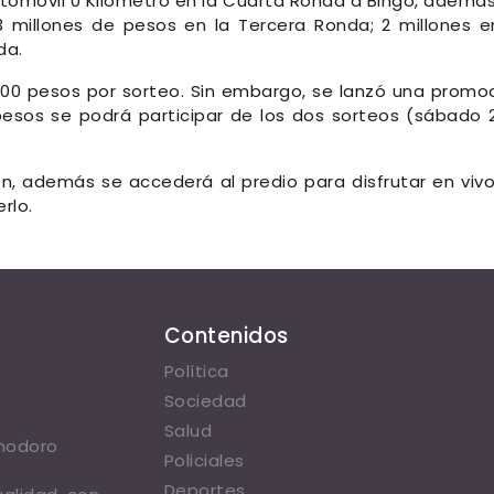
tomóvil 0 Kilómetro en la Cuarta Ronda a Bingo, ademá
 millones de pesos en la Tercera Ronda; 2 millones e
da.
.000 pesos por sorteo. Sin embargo, se lanzó una promo
pesos se podrá participar de los dos sorteos (sábado 
n, además se accederá al predio para disfrutar en viv
rlo.
Contenidos
Política
Sociedad
Salud
omodoro
Policiales
Deportes