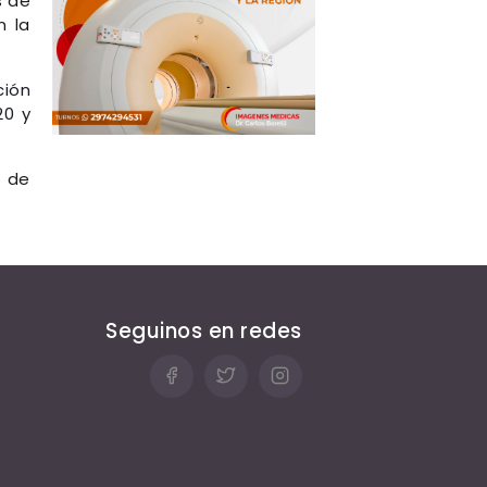
s de
n la
ción
20 y
o de
Seguinos en redes