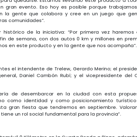
 para quedarse. Estamos llevando este producto a tod
un gran evento. Eso hoy es posible porque trabajamo
con la gente que colabora y cree en un juego que ge
tras comunidades”.
 histórico de la iniciativa: “Por primera vez haremos
fin de semana, con dos autos 0 km y millones en prem
mos en este producto y en la gente que nos acompaña”.
ntes el intendente de Trelew, Gerardo Merino; el presid
 general, Daniel Cambón Rubí; y el vicepresidente del 
tería de desembarcar en la ciudad con esta propue
ino como identidad y como posicionamiento turístic
esta gran fiesta que tendremos en septiembre. Valor
iene un rol social fundamental para la provincia”.