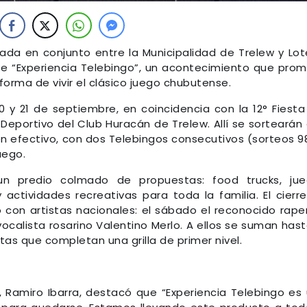
ada en conjunto entre la Municipalidad de Trelew y Lot
te “Experiencia Telebingo”, un acontecimiento que pro
orma de vivir el clásico juego chubutense.
0 y 21 de septiembre, en coincidencia con la 12° Fiesta
o Deportivo del Club Huracán de Trelew. Allí se sortearán
en efectivo, con dos Telebingos consecutivos (sorteos 9
uego.
n predio colmado de propuestas: food trucks, jue
y actividades recreativas para toda la familia. El cierr
 con artistas nacionales: el sábado el reconocido rape
ocalista rosarino Valentino Merlo. A ellos se suman hast
s que completan una grilla de primer nivel.
, Ramiro Ibarra, destacó que “Experiencia Telebingo es