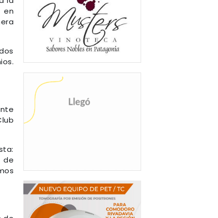
a la
s en
nera
 dos
ios.
ente
Club
sta:
o de
amos