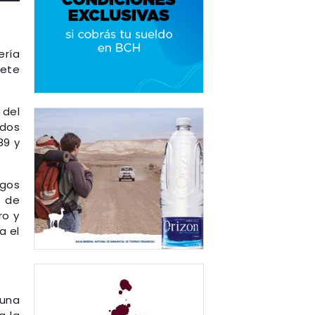
ería
mete
 del
 dos
89 y
gos
e de
ro y
a el
 una