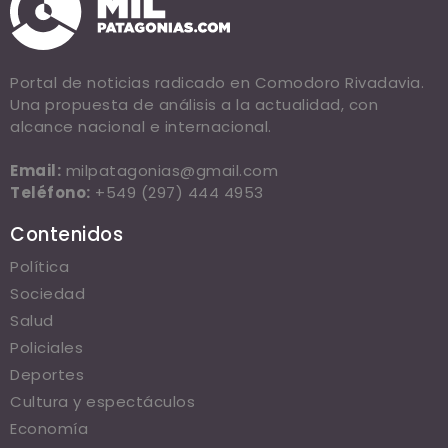
Portal de noticias radicado en Comodoro Rivadavia.
Una propuesta de análisis a la actualidad, con
alcance nacional e internacional.
Email:
milpatagonias@gmail.com
Teléfono:
+549 (297) 444 4953
Contenidos
Política
Sociedad
Salud
Policiales
Deportes
Cultura y espectáculos
Economía