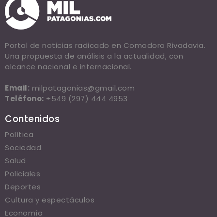
Portal de noticias radicado en Comodoro Rivadavia.
Una propuesta de análisis a la actualidad, con
alcance nacional e internacional.
Email:
milpatagonias@gmail.com
Teléfono:
+549 (297) 444 4953
Contenidos
Política
Sociedad
Salud
Policiales
Deportes
Cultura y espectáculos
Economía