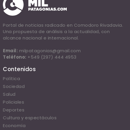
Portal de noticias radicado en Comodoro Rivadavia.
Una propuesta de análisis a la actualidad, con
alcance nacional e internacional.
Email:
milpatagonias@gmail.com
Teléfono:
+549 (297) 444 4953
Contenidos
Política
Sociedad
Salud
Policiales
Deportes
Cultura y espectáculos
Economía