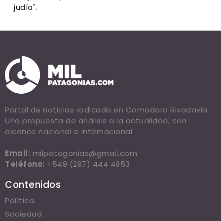
judía".
Portal de noticias radicado en Comodoro Rivadavia.
Una propuesta de análisis a la actualidad, con
alcance nacional e internacional.
Email:
milpatagonias@gmail.com
Teléfono:
+549 (297) 444 4953
Contenidos
Política
Sociedad