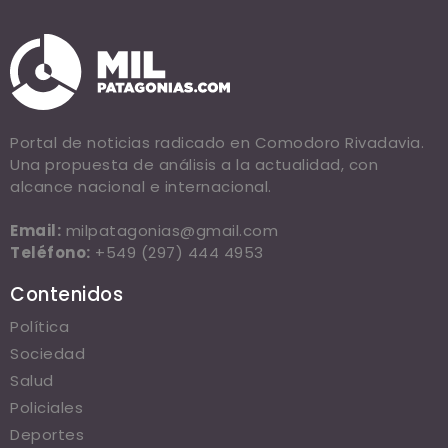
Portal de noticias radicado en Comodoro Rivadavia.
Una propuesta de análisis a la actualidad, con
alcance nacional e internacional.
Email:
milpatagonias@gmail.com
Teléfono:
+549 (297) 444 4953
Contenidos
Política
Sociedad
Salud
Policiales
Deportes