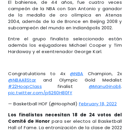
El bahiense, de 44 años, fue cuatro veces
campeón de la NBA con San Antonio y ganador
de la medalla de oro olímpica en Atenas
2004, además de la de Bronce en Beijing 2008 y
subcampeón del mundo en Indianápolis 2002.
Entre el grupo finalista seleccionado están
además los exjugadores Michael Cooper y Tim
Hardaway y el exentrenador George Karl.
Congratulations to 4x
@NBA
Champion, 2x
@NBAAllStar
and Olympic Gold Medalist
#22HoopClass
finalist
@ManuGinobli
.
pic.twitter.com/p6260H80fY
— Basketball HOF (@Hoophall)
February 18, 2022
Los finalistas necesitan 18 de 24 votos del
Comité de Honor
para ser electos al Basketball
Hall of Fame. La entronización de la clase de 2022