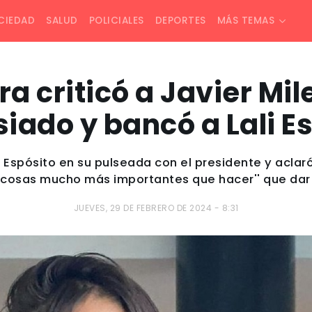
CIEDAD
SALUD
POLICIALES
DEPORTES
MÁS TEMAS
a criticó a Javier Mile
ado y bancó a Lali E
i Espósito en su pulseada con el presidente y aclar
 cosas mucho más importantes que hacer'' que dar 
JUEVES, 29 DE FEBRERO DE 2024 - 8:31