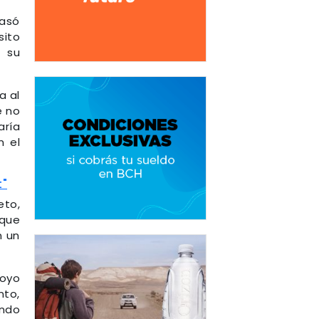
pasó
sito
 su
a al
e no
aría
n el
t"
eto,
 que
n un
poyo
nto,
ando