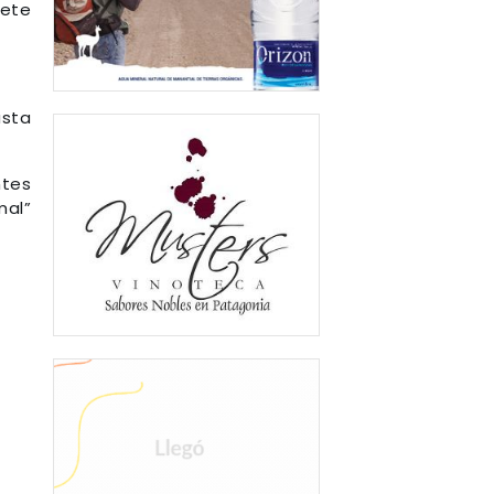
pete
usta
ntes
al”