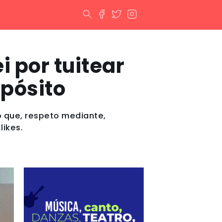
i por tuitear
spósito
ó que, respeto mediante,
likes.