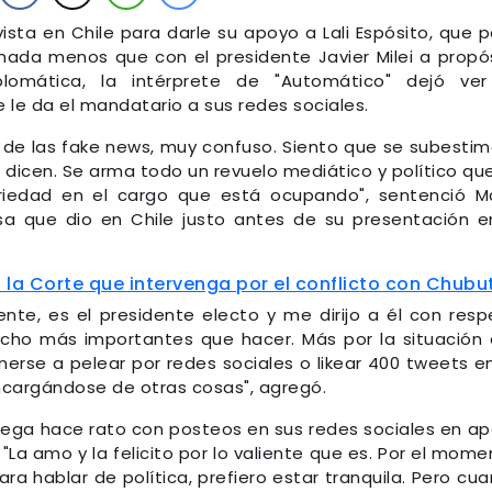
sta en Chile para darle su apoyo a Lali Espósito, que 
nada menos que con el presidente Javier Milei a propó
lomática, la intérprete de "Automático" dejó ver
 le da el mandatario a sus redes sociales.
, de las fake news, muy confuso. Siento que se subestim
dicen. Se arma todo un revuelo mediático y político qu
iedad en el cargo que está ocupando", sentenció M
sa que dio en Chile justo antes de su presentación e
a la Corte que intervenga por el conflicto con Chubu
nte, es el presidente electo y me dirijo a él con resp
ho más importantes que hacer. Más por la situación
erse a pelear por redes sociales o likear 400 tweets e
ncargándose de otras cosas", agregó.
lega hace rato con posteos en sus redes sociales en a
: "La amo y la felicito por lo valiente que es. Por el mome
ra hablar de política, prefiero estar tranquila. Pero cu