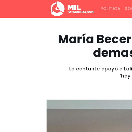
POLÍTICA
SO
María Becerr
demasi
La cantante apoyó a Lal
''hay