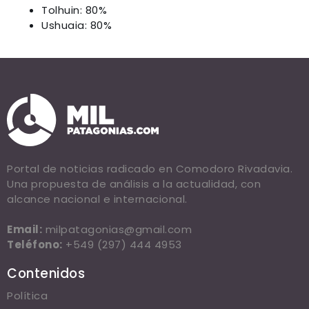
Tolhuin: 80%
Ushuaia: 80%
Portal de noticias radicado en Comodoro Rivadavia.
Una propuesta de análisis a la actualidad, con
alcance nacional e internacional.
Email:
milpatagonias@gmail.com
Teléfono:
+549 (297) 444 4953
Contenidos
Política