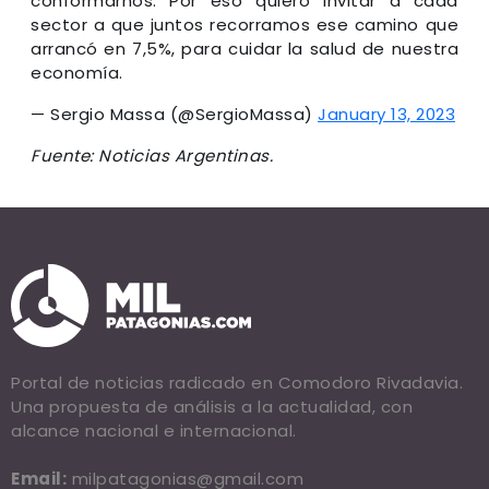
conformarnos. Por eso quiero invitar a cada
sector a que juntos recorramos ese camino que
arrancó en 7,5%, para cuidar la salud de nuestra
economía.
— Sergio Massa (@SergioMassa)
January 13, 2023
Fuente: Noticias Argentinas.
Portal de noticias radicado en Comodoro Rivadavia.
Una propuesta de análisis a la actualidad, con
alcance nacional e internacional.
Email:
milpatagonias@gmail.com