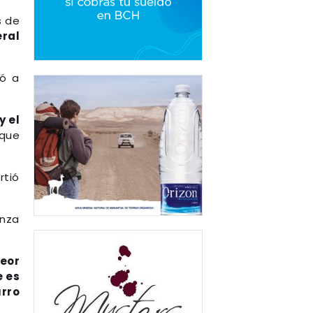
s de
ral
ió a
y el
 que
rtió
anza
peor
e es
rro