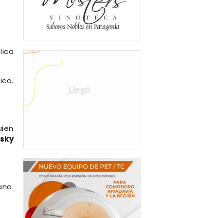
lica
co.
uien
asky
ano.