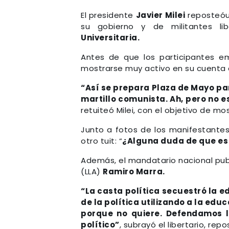
El presidente
Javier Milei
reposteóun
su gobierno y de militantes li
Universitaria.
Antes de que los participantes em
mostrarse muy activo en su cuenta de
“Así se prepara Plaza de Mayo para
martillo comunista. Ah, pero no es
retuiteó Milei, con el objetivo de mos
Junto a fotos de los manifestantes 
otro tuit: “
¿Alguna duda de que es 
Además, el mandatario nacional publ
(LLA)
Ramiro Marra.
“La casta política secuestró la e
de la política utilizando a la edu
porque no quiere. Defendamos l
político”
, subrayó el libertario, rep