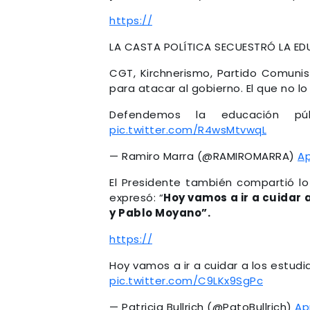
https://
LA CASTA POLÍTICA SECUESTRÓ LA E
CGT, Kirchnerismo, Partido Comunist
para atacar al gobierno. El que no lo
Defendemos la educación púb
pic.twitter.com/R4wsMtvwqL
— Ramiro Marra (@RAMIROMARRA)
Ap
El Presidente también compartió lo 
expresó: “
Hoy vamos a ir a cuidar 
y Pablo Moyano”.
https://
Hoy vamos a ir a cuidar a los estudi
pic.twitter.com/C9LKx9SgPc
— Patricia Bullrich (@PatoBullrich)
Apr