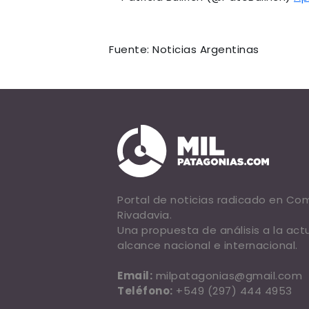
Fuente: Noticias Argentinas
Portal de noticias radicado en C
Rivadavia.
Una propuesta de análisis a la act
alcance nacional e internacional.
Email:
milpatagonias@gmail.com
Teléfono:
+549 (297) 444 4953