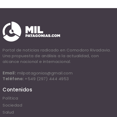
Portal de noticias radicado en Comodoro Rivadavia.
Una propuesta de análisis a la actualidad, con
alcance nacional e internacional.
Email:
milpatagonias@gmail.com
Teléfono:
+549 (297) 444 4953
Contenidos
Política
Sociedad
Salud